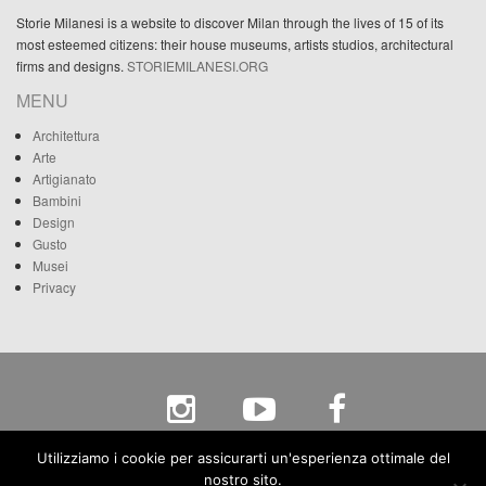
Storie Milanesi is a website to discover Milan through the lives of 15 of its
most esteemed citizens: their house museums, artists studios, architectural
firms and designs.
STORIEMILANESI.ORG
MENU
Architettura
Arte
Artigianato
Bambini
Design
Gusto
Musei
Privacy
Segreteria Organizzativa c/o Fondazione Artistica Poldi Pezzoli “Onlus” Ente Capofila
Utilizziamo i cookie per assicurarti un'esperienza ottimale del
Via A. Manzoni, 12 - 20121 Milano - c.f. 80068270158 - p.iva 04265690158
nostro sito.