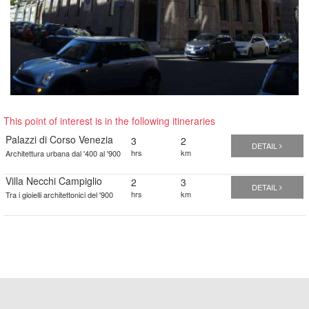
This point of interest is in the following itineraries
Palazzi di Corso Venezia
3
2
DETAIL
hrs
km
Architettura urbana dal '400 al '900
Villa Necchi Campiglio
2
3
DETAIL
hrs
km
Tra i gioielli architettonici del '900