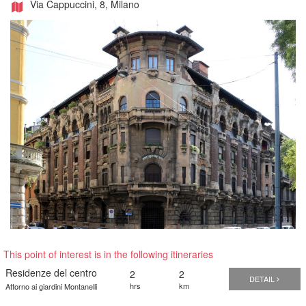
Via Cappuccini, 8, Milano
This point of interest is in the following itineraries
Residenze del centro
2
2
DETAIL
hrs
km
Attorno ai giardini Montanelli