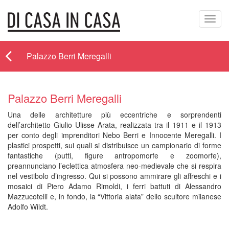
Toggl
navig
Palazzo Berri Meregalli
Palazzo Berri Meregalli
Una delle architetture più eccentriche e sorprendenti
dell’architetto Giulio Ulisse Arata, realizzata tra il 1911 e il 1913
per conto degli imprenditori Nebo Berri e Innocente Meregalli. I
plastici prospetti, sui quali si distribuisce un campionario di forme
fantastiche (putti, figure antropomorfe e zoomorfe),
preannunciano l’eclettica atmosfera neo-medievale che si respira
nel vestibolo d’ingresso. Qui si possono ammirare gli affreschi e i
mosaici di Piero Adamo Rimoldi, i ferri battuti di Alessandro
Mazzucotelli e, in fondo, la “Vittoria alata” dello scultore milanese
Adolfo Wildt.