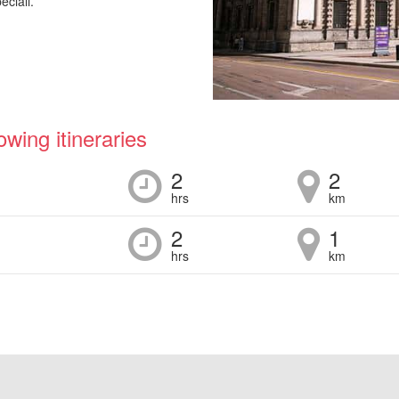
eciali.
lowing itineraries
2
2
hrs
km
2
1
hrs
km