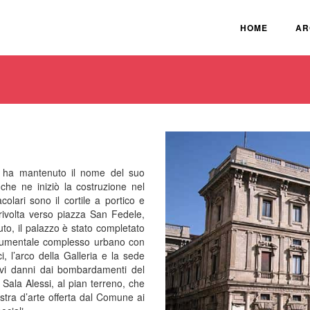
HOME
AR
zo ha mantenuto il nome del suo
he ne iniziò la costruzione nel
olari sono il cortile a portico e
, rivolta verso piazza San Fedele,
uto, il palazzo è stato completato
numentale complesso urbano con
, l’arco della Galleria e la sede
avi danni dai bombardamenti del
Sala Alessi, al pian terreno, che
stra d’arte offerta dal Comune ai