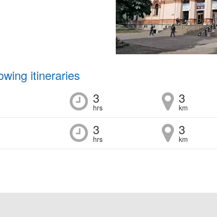
lowing itineraries
3
3
hrs
km
3
3
hrs
km