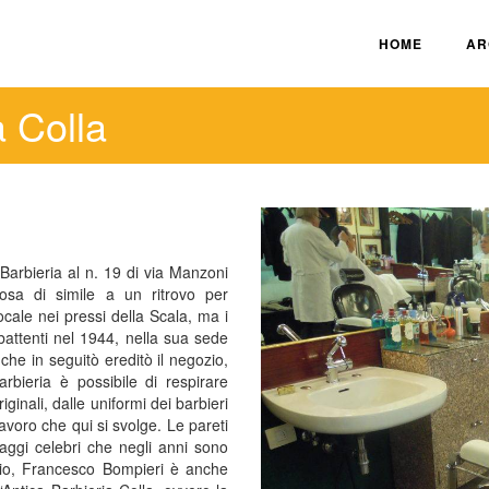
HOME
AR
a Colla
 Barbieria al n. 19 di via Manzoni
sa di simile a un ritrovo per
locale nei pressi della Scala, ma i
battenti nel 1944, nella sua sede
he in seguitò ereditò il negozio,
bieria è possibile di respirare
iginali, dalle uniformi dei barbieri
 lavoro che qui si svolge. Le pareti
aggi celebri che negli anni sono
tario, Francesco Bompieri è anche