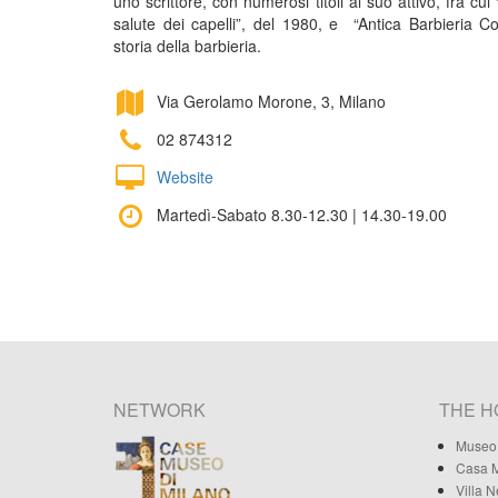
uno scrittore, con numerosi titoli al suo attivo, fra cui
salute dei capelli”, del 1980, e “Antica Barbieria C
storia della barbieria.
Via Gerolamo Morone, 3, Milano
02 874312
Website
Martedì-Sabato 8.30-12.30 | 14.30-19.00
NETWORK
THE 
Museo 
Casa M
Villa 