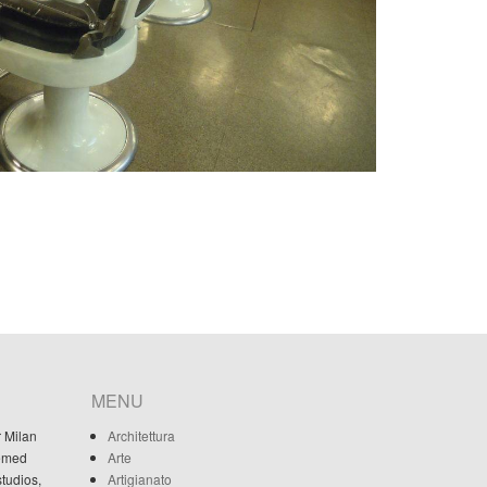
MENU
r Milan
Architettura
eemed
Arte
studios,
Artigianato