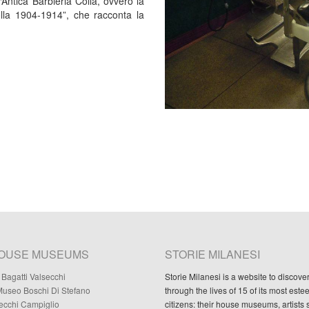
 “Antica Barbieria Colla, ovvero la
olla 1904-1914”, che racconta la
HOUSE MUSEUMS
STORIE MILANESI
Bagatti Valsecchi
Storie Milanesi is a website to discove
useo Boschi Di Stefano
through the lives of 15 of its most est
Necchi Campiglio
citizens: their house museums, artists 