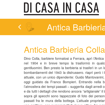
Antica Barbieri
Antica Barbieria Colla
Dino Colla, barbiere formatosi a Ferrara, aprì l’Antica
nel 1904 e in breve tempo la trasformò in qualco
gentiluomini. Ben presto la berbieria si trasferì in un 
bombardamenti del 1943 la distrussero. riaprì però i 
attuale, con un unico dipendente: Guido Mantovanini, c
oggi guidato da Franco Bompieri. Entrando nella bar
l’atmosfera dei tempi passati – suggerita dagli arredi or
e da tutti i dettagli che rendono ancora “artigianale” il
sopra gli specchi sono tappezzate di foto dei person
passati fra le mura della bottega. L’attuale proprie