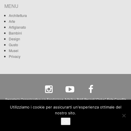
MENU
Architettura
Arte
Artigianato
Bambini
Design
Gusto
Musei
Privacy
Segreteria Organizzativa c/o Fondazione Artistica Poldi Pezzoli “Onlus” Ente Capofila
Via A. Manzoni, 12 - 20121 Milano - c.f. 80068270158 - p.iva 04265690158
Utilizziamo i cookie per assicurarti un'esperienza ottimale del
nostro sito.
Ok