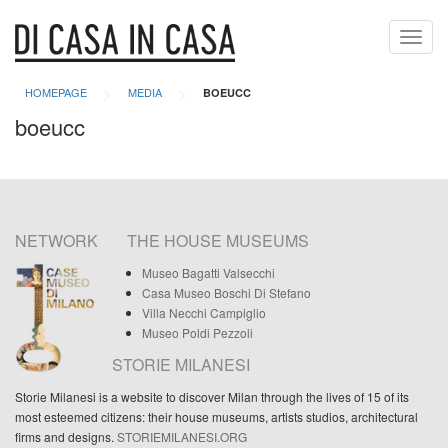
Toggl
navig
>
>
HOMEPAGE
MEDIA
BOEUCC
boeucc
NETWORK
THE HOUSE MUSEUMS
Museo Bagatti Valsecchi
Casa Museo Boschi Di Stefano
Villa Necchi Campiglio
Museo Poldi Pezzoli
STORIE MILANESI
Storie Milanesi is a website to discover Milan through the lives of 15 of its
most esteemed citizens: their house museums, artists studios, architectural
firms and designs.
STORIEMILANESI.ORG