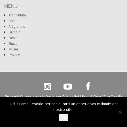
MENU
Architettura
Arte
Artigianato
Bambini
Design
Gusto
Musei
Privacy
Segreteria Organizzativa c/o Fondazione Artistica Poldi Pezzoli “Onlus” Ente Capofila
Via A. Manzoni, 12 - 20121 Milano - c.f. 80068270158 - p.iva 04265690158
Utilizziamo i cookie per assicurarti un'esperienza ottimale del
nostro sito.
Ok