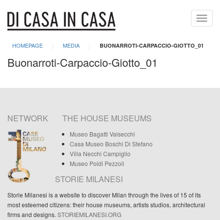
Toggl
navig
>
>
HOMEPAGE
MEDIA
BUONARROTI-CARPACCIO-GIOTTO_01
Buonarroti-Carpaccio-Giotto_01
NETWORK
THE HOUSE MUSEUMS
Museo Bagatti Valsecchi
Casa Museo Boschi Di Stefano
Villa Necchi Campiglio
Museo Poldi Pezzoli
STORIE MILANESI
Storie Milanesi is a website to discover Milan through the lives of 15 of its
most esteemed citizens: their house museums, artists studios, architectural
firms and designs.
STORIEMILANESI.ORG