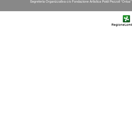
Segreteria Organizzativa c/o Fondazione Artistica Poldi Pezzoli “Onlus