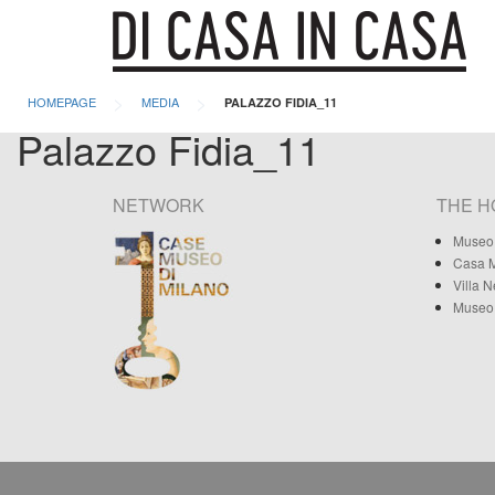
>
>
HOMEPAGE
MEDIA
PALAZZO FIDIA_11
Palazzo Fidia_11
NETWORK
THE 
Museo 
Casa M
Villa 
Museo 