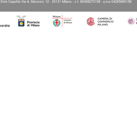
” Ente Capofila Via A. Manzoni, 12 - 20121 Milano - c.f. 80068270158 - p.iva 04265690158