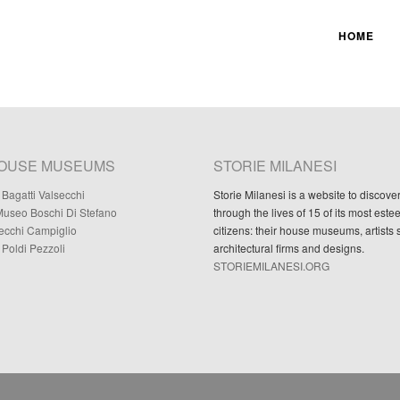
HOME
HOUSE MUSEUMS
STORIE MILANESI
Bagatti Valsecchi
Storie Milanesi is a website to discove
useo Boschi Di Stefano
through the lives of 15 of its most est
Necchi Campiglio
citizens: their house museums, artists 
Poldi Pezzoli
architectural firms and designs.
STORIEMILANESI.ORG