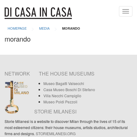
Toggl
navig
>
>
HOMEPAGE
MEDIA
MORANDO
morando
NETWORK
THE HOUSE MUSEUMS
Museo Bagatti Valsecchi
Casa Museo Boschi Di Stefano
Villa Necchi Campiglio
Museo Poldi Pezzoli
STORIE MILANESI
Storie Milanesi is a website to discover Milan through the lives of 15 of its
most esteemed citizens: their house museums, artists studios, architectural
firms and designs.
STORIEMILANESI.ORG