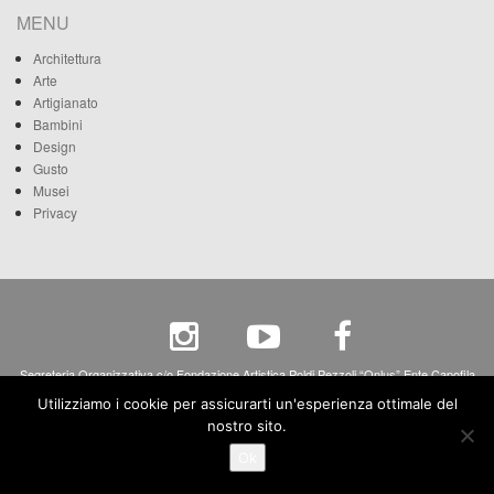
MENU
Architettura
Arte
Artigianato
Bambini
Design
Gusto
Musei
Privacy
Segreteria Organizzativa c/o Fondazione Artistica Poldi Pezzoli “Onlus” Ente Capofila
Via A. Manzoni, 12 - 20121 Milano - c.f. 80068270158 - p.iva 04265690158
Utilizziamo i cookie per assicurarti un'esperienza ottimale del
nostro sito.
Ok