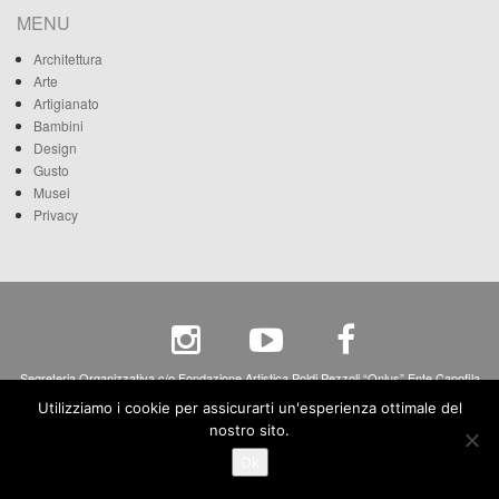
MENU
Architettura
Arte
Artigianato
Bambini
Design
Gusto
Musei
Privacy
Segreteria Organizzativa c/o Fondazione Artistica Poldi Pezzoli “Onlus” Ente Capofila
Via A. Manzoni, 12 - 20121 Milano - c.f. 80068270158 - p.iva 04265690158
Utilizziamo i cookie per assicurarti un'esperienza ottimale del
nostro sito.
Ok