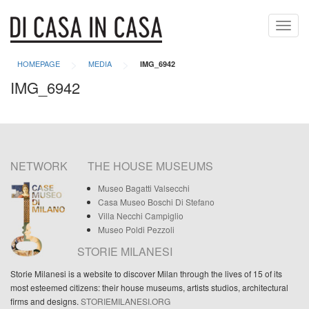
Toggl
navig
>
>
HOMEPAGE
MEDIA
IMG_6942
IMG_6942
NETWORK
THE HOUSE MUSEUMS
Museo Bagatti Valsecchi
Casa Museo Boschi Di Stefano
Villa Necchi Campiglio
Museo Poldi Pezzoli
STORIE MILANESI
Storie Milanesi is a website to discover Milan through the lives of 15 of its
most esteemed citizens: their house museums, artists studios, architectural
firms and designs.
STORIEMILANESI.ORG