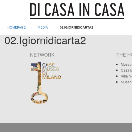
>
>
HOMEPAGE
MEDIA
02.IGIORNIDICARTA2
02.Igiornidicarta2
NETWORK
THE 
Museo 
Casa M
Villa 
Museo 