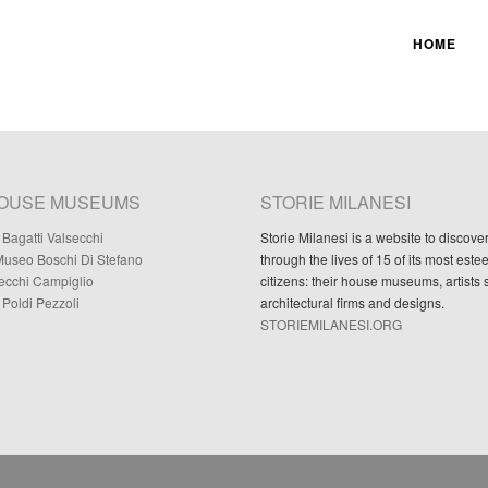
HOME
HOUSE MUSEUMS
STORIE MILANESI
Bagatti Valsecchi
Storie Milanesi is a website to discove
useo Boschi Di Stefano
through the lives of 15 of its most est
Necchi Campiglio
citizens: their house museums, artists 
Poldi Pezzoli
architectural firms and designs.
STORIEMILANESI.ORG