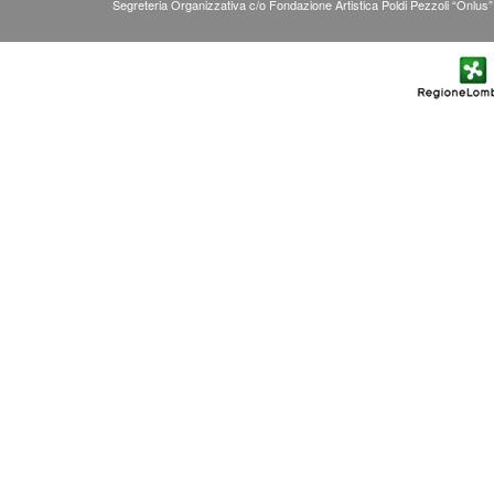
Segreteria Organizzativa c/o Fondazione Artistica Poldi Pezzoli “Onlus