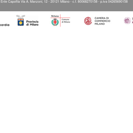
” Ente Capofila Via A. Manzoni, 12 - 20121 Milano - c.f. 80068270158 - p.iva 04265690158