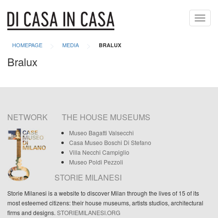
Toggl
navig
>
>
HOMEPAGE
MEDIA
BRALUX
Bralux
NETWORK
THE HOUSE MUSEUMS
Museo Bagatti Valsecchi
Casa Museo Boschi Di Stefano
Villa Necchi Campiglio
Museo Poldi Pezzoli
STORIE MILANESI
Storie Milanesi is a website to discover Milan through the lives of 15 of its
most esteemed citizens: their house museums, artists studios, architectural
firms and designs.
STORIEMILANESI.ORG