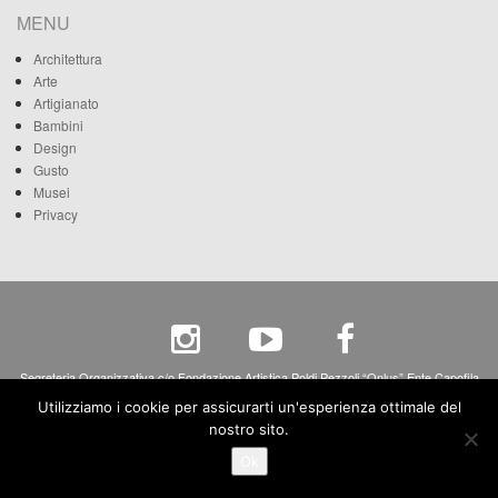
MENU
Architettura
Arte
Artigianato
Bambini
Design
Gusto
Musei
Privacy
Segreteria Organizzativa c/o Fondazione Artistica Poldi Pezzoli “Onlus” Ente Capofila
Via A. Manzoni, 12 - 20121 Milano - c.f. 80068270158 - p.iva 04265690158
Utilizziamo i cookie per assicurarti un'esperienza ottimale del
nostro sito.
Ok