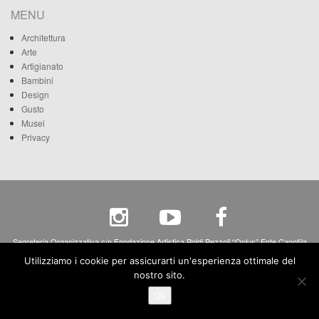
MENU
Architettura
Arte
Artigianato
Bambini
Design
Gusto
Musei
Privacy
Segreteria Organizzativa c/o Fondazione Artistica Poldi Pezzoli “Onlus” Ente Capofila
Via A. Manzoni, 12 - 20121 Milano - c.f. 80068270158 - p.iva 04265690158
Utilizziamo i cookie per assicurarti un'esperienza ottimale del
nostro sito.
Ok