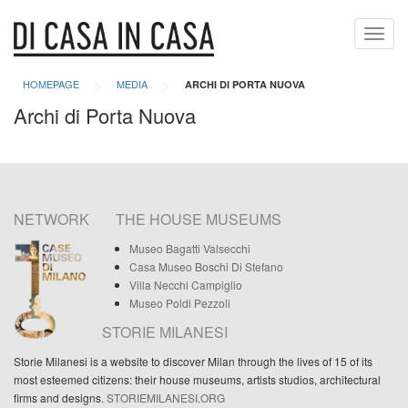
Toggl
navig
>
>
HOMEPAGE
MEDIA
ARCHI DI PORTA NUOVA
Archi di Porta Nuova
NETWORK
THE HOUSE MUSEUMS
Museo Bagatti Valsecchi
Casa Museo Boschi Di Stefano
Villa Necchi Campiglio
Museo Poldi Pezzoli
STORIE MILANESI
Storie Milanesi is a website to discover Milan through the lives of 15 of its
most esteemed citizens: their house museums, artists studios, architectural
firms and designs.
STORIEMILANESI.ORG