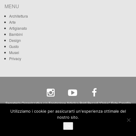
MENU
Architettura
Arte
Artigianato
Bambini
Design
Gusto
Musei
Privacy
Segreteria Organizzativa c/o Fondazione Artistica Poldi Pezzoli “Onlus” Ente Capofila
Via A. Manzoni, 12 - 20121 Milano - c.f. 80068270158 - p.iva 04265690158
Utilizziamo i cookie per assicurarti un'esperienza ottimale del
nostro sito.
Ok