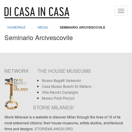
Toggl
navig
>
>
HOMEPAGE
MEDIA
SEMINARIO ARCIVESCOVILE
Seminario Arcivescovile
NETWORK
THE HOUSE MUSEUMS
Museo Bagatti Valsecchi
Casa Museo Boschi Di Stefano
Villa Necchi Campiglio
Museo Poldi Pezzoli
STORIE MILANESI
Storie Milanesi is a website to discover Milan through the lives of 15 of its
most esteemed citizens: their house museums, artists studios, architectural
firms and designs.
STORIEMILANESI.ORG